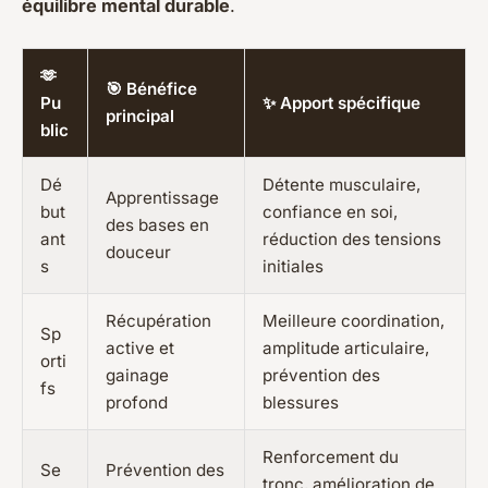
équilibre mental durable
.
🫶
🎯 Bénéfice
Pu
✨ Apport spécifique
principal
blic
Dé
Détente musculaire,
Apprentissage
but
confiance en soi,
des bases en
ant
réduction des tensions
douceur
s
initiales
Récupération
Meilleure coordination,
Sp
active et
amplitude articulaire,
orti
gainage
prévention des
fs
profond
blessures
Renforcement du
Se
Prévention des
tronc, amélioration de