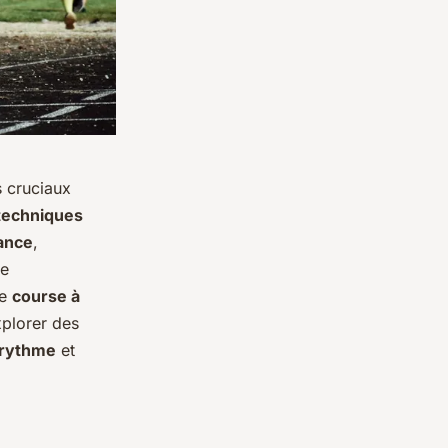
s cruciaux
techniques
ance
,
te
de
course à
xplorer des
rythme
et