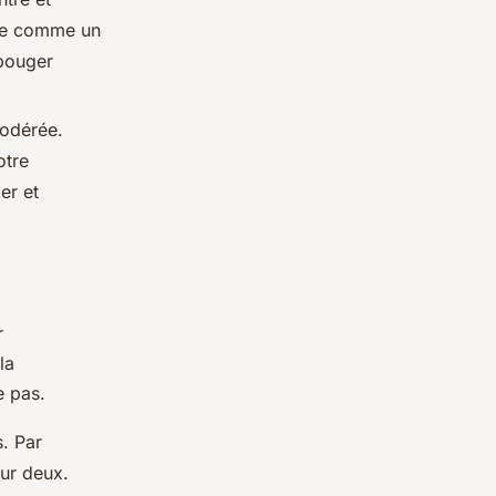
tre comme un
 bouger
modérée.
otre
er et
r
la
 pas.
. Par
sur deux.