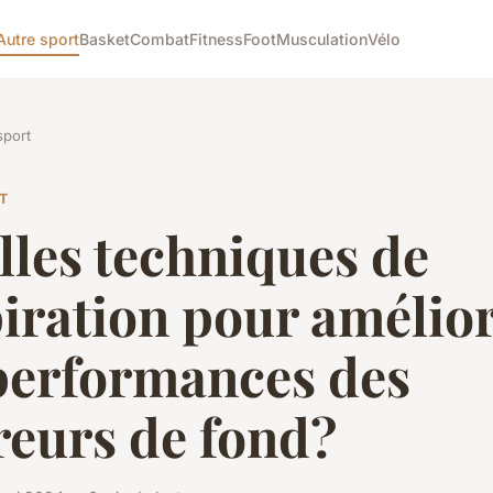
Autre sport
Basket
Combat
Fitness
Foot
Musculation
Vélo
sport
T
les techniques de
iration pour amélio
 performances des
reurs de fond?