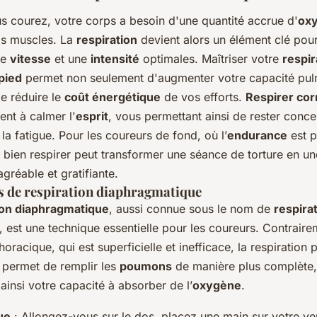
s courez, votre corps a besoin d'une quantité accrue d'
ox
os muscles. La
respiration
devient alors un élément clé pour
ne
vitesse
et une
intensité
optimales. Maîtriser votre
respir
 pied
permet non seulement d'augmenter votre capacité pul
e réduire le
coût énergétique
de vos efforts.
Respirer co
nt à calmer l'
esprit
, vous permettant ainsi de rester conce
la fatigue. Pour les coureurs de fond, où l’
endurance
est p
 bien respirer peut transformer une séance de torture en un
gréable et gratifiante.
 de respiration diaphragmatique
ion diaphragmatique
, aussi connue sous le nom de
respira
, est une technique essentielle pour les coureurs. Contraire
horacique, qui est superficielle et inefficace, la respiration p
permet de remplir les
poumons
de manière plus complète,
insi votre capacité à absorber de l’
oxygène
.
ue
: Allongez-vous sur le dos, placez une main sur votre ve