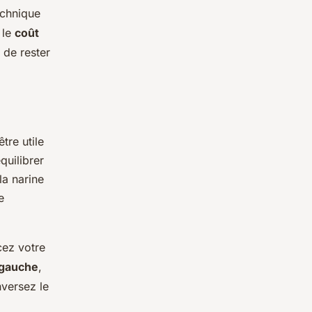
echnique
 le
coût
 de rester
tre utile
quilibrer
la narine
e
cez votre
 gauche
,
nversez le