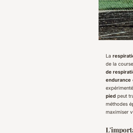
La
respirat
de la cours
de respirat
endurance
expérimenté
pied
peut tr
méthodes ép
maximiser 
L'importa