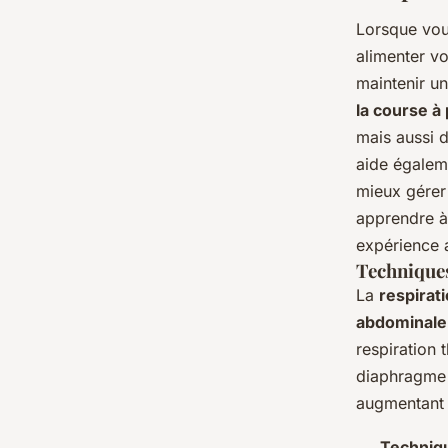
Lorsque vou
alimenter v
maintenir u
la course à
mais aussi d
aide égaleme
mieux gérer 
apprendre à
expérience a
Techniques
La
respirat
abdominale
respiration t
diaphragme 
augmentant a
Techniq