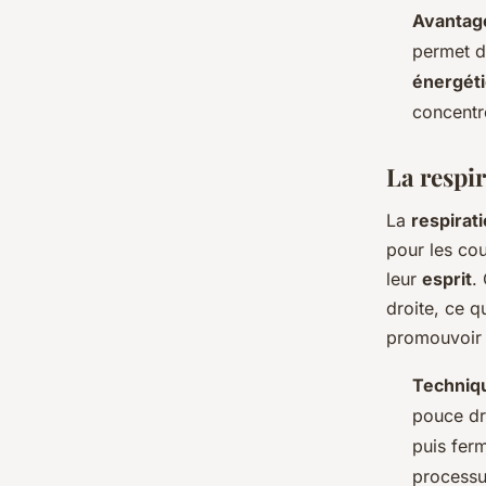
Avantag
permet d
énergét
concentré
La respi
La
respirat
pour les cou
leur
esprit
.
droite, ce 
promouvoir 
Techniq
pouce dro
puis ferm
processu