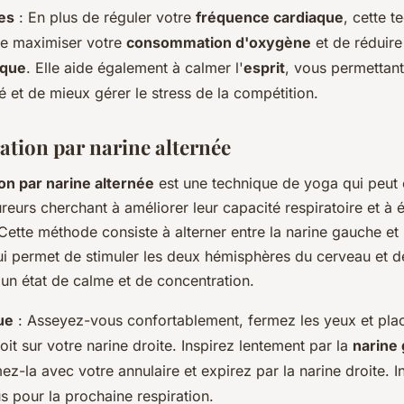
es
: En plus de réguler votre
fréquence cardiaque
, cette t
e maximiser votre
consommation d'oxygène
et de réduire
ique
. Elle aide également à calmer l'
esprit
, vous permettant
 et de mieux gérer le stress de la compétition.
ration par narine alternée
ion par narine alternée
est une technique de yoga qui peut ê
reurs cherchant à améliorer leur capacité respiratoire et à é
 Cette méthode consiste à alterner entre la narine gauche et 
qui permet de stimuler les deux hémisphères du cerveau et d
un état de calme et de concentration.
ue
: Asseyez-vous confortablement, fermez les yeux et pla
it sur votre narine droite. Inspirez lentement par la
narine
ez-la avec votre annulaire et expirez par la narine droite. I
s pour la prochaine respiration.