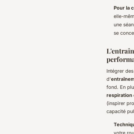
Pour la 
elle-mêm
une séan
se concen
L'entraî
perform
Intégrer de
d'
entraîne
fond. En pl
respiration
(inspirer p
capacité pu
Techniq
votre rou