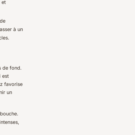
 et
 de
asser à un
les.
 de fond.
i est
ez favorise
nir un
a bouche.
intenses,