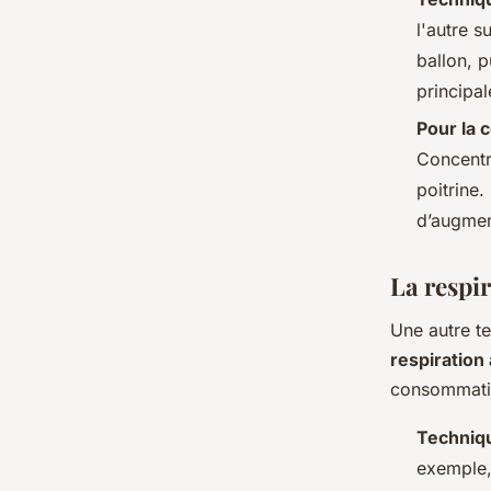
l'autre s
ballon, p
principal
Pour la 
Concentr
poitrine
d’augmen
La respi
Une autre te
respiration
consommati
Techniq
exemple, 