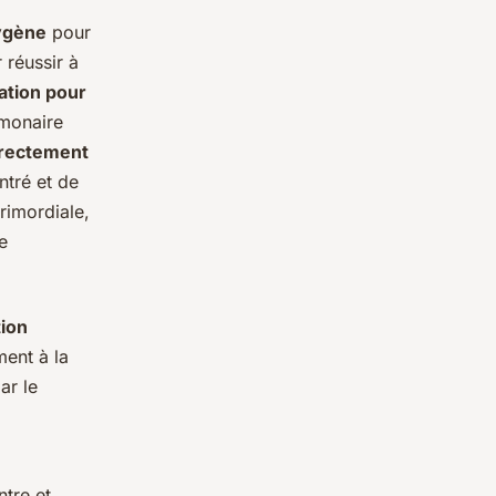
ygène
pour
 réussir à
ation pour
monaire
rrectement
ntré et de
rimordiale,
e
tion
ment à la
ar le
ntre et