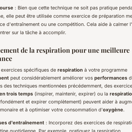
course
: Bien que cette technique ne soit pas pratique penda
e, elle peut être utilisée comme exercice de préparation me
ce d'entraînement ou une compétition. Cela aide à calmer l
trer sur la tâche à accomplir.
nement de la respiration pour une meilleure
ance
s exercices spécifiques de
respiration
à votre programme
ment
peut considérablement améliorer vos
performances
d
us des techniques mentionnées précédemment, des exercic
 en trois temps
(inspirer, maintenir, expirer) ou la
respirati
rofondément et expirer complètement) peuvent aider à augm
lmonaire et à optimiser votre consommation d'
oxygène
.
ues d'entraînement
: Incorporez des exercices de respirat
tine quotidienne. Par exemple, pratiquez la respiration