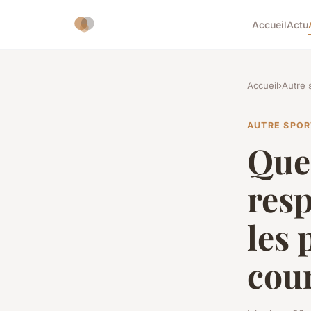
Accueil
Actu
Accueil
›
Autre 
AUTRE SPOR
Quel
resp
les
cou