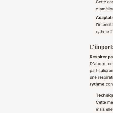
Cette ca
d'amélior
Adaptat
l'intensi
rythme 2:
L'importa
Respirer pa
D'abord, cel
particulière
une respirat
rythme
cons
Techniq
Cette mét
mais elle