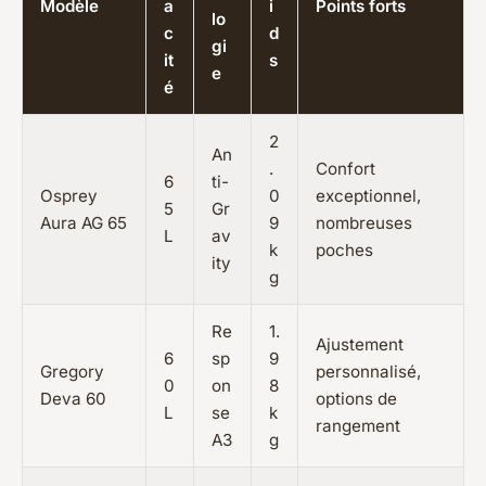
Modèle
a
i
Points forts
lo
c
d
gi
it
s
e
é
2
An
.
Confort
6
ti-
Osprey
0
exceptionnel,
5
Gr
Aura AG 65
9
nombreuses
L
av
k
poches
ity
g
Re
1.
Ajustement
6
sp
9
Gregory
personnalisé,
0
on
8
Deva 60
options de
L
se
k
rangement
A3
g