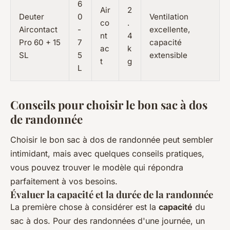
6
Air
2
Deuter
0
Ventilation
co
.
Aircontact
-
excellente,
nt
4
Pro 60 + 15
7
capacité
ac
k
SL
5
extensible
t
g
L
Conseils pour choisir le bon sac à dos
de randonnée
Choisir le bon sac à dos de randonnée peut sembler
intimidant, mais avec quelques conseils pratiques,
vous pouvez trouver le modèle qui répondra
parfaitement à vos besoins.
Évaluer la capacité et la durée de la randonnée
La première chose à considérer est la
capacité
du
sac à dos. Pour des randonnées d'une journée, un